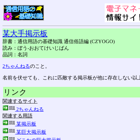
某大手掲示板
辞書：通信用語の基礎知識 通信俗語編 (CZYOGO)
読み：ぼう-おおてけいじばん
品詞：名詞
2ちゃんねる
のこと。
名前を伏せても、これに匹敵する掲示板が他に存在しない以
リンク
関連するサイト
2ちゃんねる
関連する用語
某掲示板
某巨大掲示板