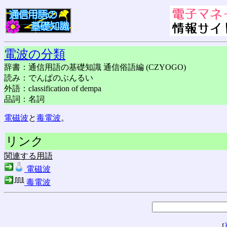
電波の分類
辞書：通信用語の基礎知識 通信俗語編 (CZYOGO)
読み：でんぱのぶんるい
外語：classification of dempa
品詞：名詞
電磁波
と
毒電波
。
リンク
関連する用語
電磁波
毒電波
[