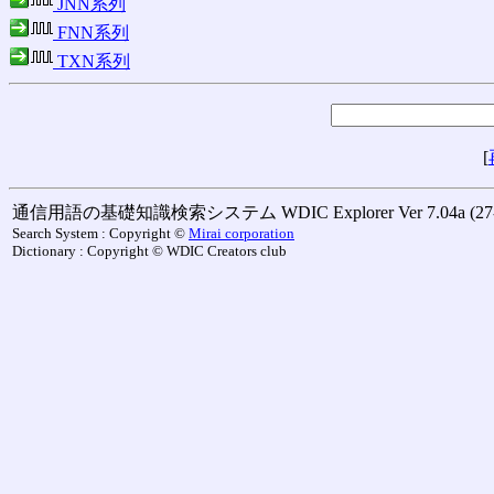
JNN系列
FNN系列
TXN系列
[
通信用語の基礎知識検索システム WDIC Explorer Ver 7.04a (27-M
Search System : Copyright ©
Mirai corporation
Dictionary : Copyright © WDIC Creators club