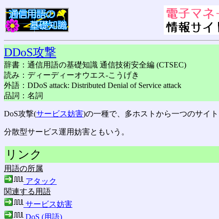
DDoS攻撃
辞書：通信用語の基礎知識 通信技術安全編 (CTSEC)
読み：ディーディーオウエス-こうげき
外語：DDoS attack: Distributed Denial of Service attack
品詞：名詞
DoS攻撃(
サービス妨害
)の一種で、多ホストから一つのサイト
分散型サービス運用妨害ともいう。
リンク
用語の所属
アタック
関連する用語
サービス妨害
DoS (用語)