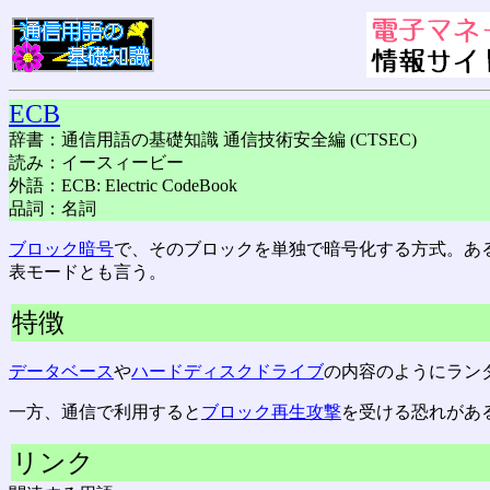
ECB
辞書：通信用語の基礎知識 通信技術安全編 (CTSEC)
読み：イースィービー
外語：ECB: Electric CodeBook
品詞：名詞
ブロック暗号
で、そのブロックを単独で暗号化する方式。あ
表モードとも言う。
特徴
データベース
や
ハードディスクドライブ
の内容のようにラン
一方、通信で利用すると
ブロック再生攻撃
を受ける恐れがあ
リンク