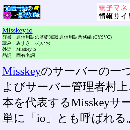
Misskey.io
辞書：通信用語の基礎知識 通信用語業務編 (CYSVC)
読み：みすきー-あいおー
外語：Misskey.io
品詞：固有名詞
Misskey
のサーバーの一つで
よびサーバー管理者村上
本を代表するMisskeyサ
単に「io」とも呼ばれる