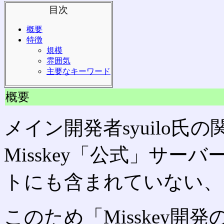
目次
概要
特徴
規模
雰囲気
主要なキーワード
概要
メイン開発者syuilo氏
Misskey「公式」サーバ
トにも含まれていない、
このため「Misskey