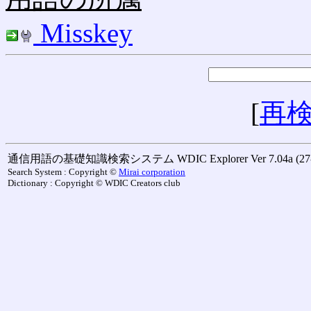
Misskey
[
再
通信用語の基礎知識検索システム WDIC Explorer Ver 7.04a (27-M
Search System : Copyright ©
Mirai corporation
Dictionary : Copyright © WDIC Creators club