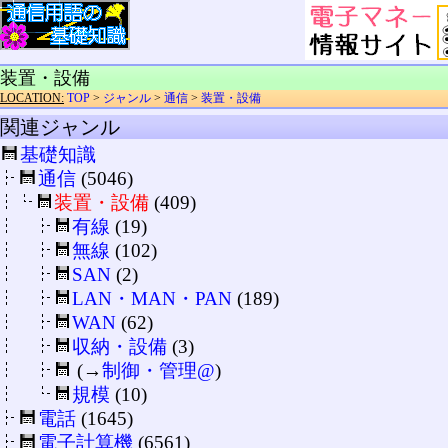
装置・設備
LOCATION:
TOP
>
ジャンル
>
通信
>
装置・設備
関連ジャンル
基礎知識
通信
(5046)
装置・設備
(409)
有線
(19)
無線
(102)
SAN
(2)
LAN・MAN・PAN
(189)
WAN
(62)
収納・設備
(3)
(→
制御・管理@
)
規模
(10)
電話
(1645)
電子計算機
(6561)