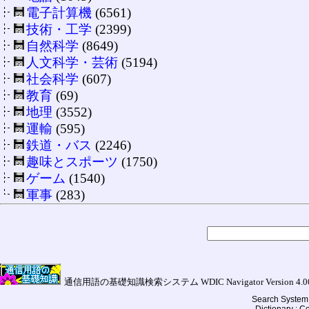
電子計算機
(6561)
技術・工学
(2399)
自然科学
(8649)
人文科学・芸術
(5194)
社会科学
(607)
教育
(69)
地理
(3552)
運輸
(595)
鉄道・バス
(2246)
趣味とスポーツ
(1750)
ゲーム
(1540)
軍事
(283)
通信用語の基礎知識検索システム WDIC Navigator Version 4.00a (
Search System 
Dictionary : 