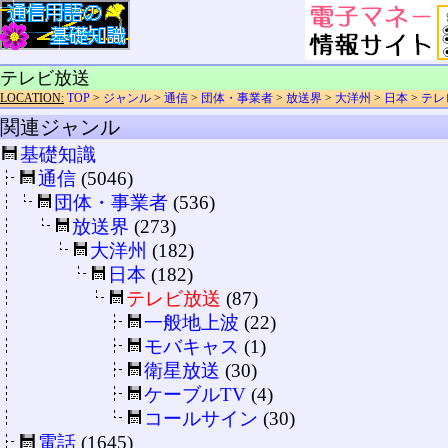
テレビ放送
LOCATION:
TOP
>
ジャンル
>
通信
>
団体・事業者
>
放送界
>
大洋州
>
日本
>
テレ
関連ジャンル
基礎知識
通信
(5046)
団体・事業者
(536)
放送界
(273)
大洋州
(182)
日本
(182)
テレビ放送
(87)
一般地上波
(22)
モバキャス
(1)
衛星放送
(30)
ケーブルTV
(4)
コールサイン
(30)
電話
(1645)