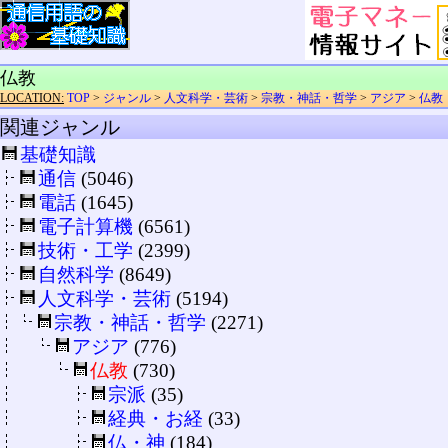
仏教
LOCATION:
TOP
>
ジャンル
>
人文科学・芸術
>
宗教・神話・哲学
>
アジア
>
仏教
関連ジャンル
基礎知識
通信
(5046)
電話
(1645)
電子計算機
(6561)
技術・工学
(2399)
自然科学
(8649)
人文科学・芸術
(5194)
宗教・神話・哲学
(2271)
アジア
(776)
仏教
(730)
宗派
(35)
経典・お経
(33)
仏・神
(184)