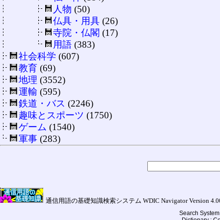
人物
(50)
仏具・用具
(26)
寺院・仏閣
(17)
用語
(383)
社会科学
(607)
教育
(69)
地理
(3552)
運輸
(595)
鉄道・バス
(2246)
趣味とスポーツ
(1750)
ゲーム
(1540)
軍事
(283)
通信用語の基礎知識検索システム WDIC Navigator Version 4.00a (
Search System 
Dictionary : 