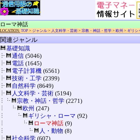
ローマ神話
LOCATION:
TOP
>
ジャンル
>
人文科学・芸術
>
宗教・神話・哲学
>
欧州
>
ギリシ
関連ジャンル
基礎知識
通信
(5046)
電話
(1645)
電子計算機
(6561)
技術・工学
(2399)
自然科学
(8649)
人文科学・芸術
(5194)
宗教・神話・哲学
(2271)
欧州
(247)
ギリシャ・ローマ
(92)
ローマ神話
(9)
人・動物
(8)
社会科学
(607)