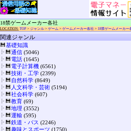
18禁ゲームメーカー各社
LOCATION:
TOP
>
ジャンル
>
ゲーム
>
ゲームメーカー各社
>
18禁ゲームメーカー
関連ジャンル
基礎知識
通信
(5046)
電話
(1645)
電子計算機
(6561)
技術・工学
(2399)
自然科学
(8649)
人文科学・芸術
(5194)
社会科学
(607)
教育
(69)
地理
(3552)
運輸
(595)
鉄道・バス
(2246)
趣味とスポーツ
(1750)