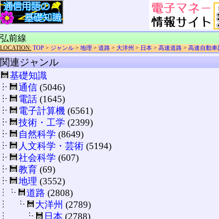
弘前線
LOCATION:
TOP
>
ジャンル
>
地理
>
道路
>
大洋州
>
日本
>
高速道路
>
高速自動車
関連ジャンル
基礎知識
通信
(5046)
電話
(1645)
電子計算機
(6561)
技術・工学
(2399)
自然科学
(8649)
人文科学・芸術
(5194)
社会科学
(607)
教育
(69)
地理
(3552)
道路
(2808)
大洋州
(2789)
日本
(2788)