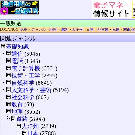
一般県道
LOCATION:
TOP
>
ジャンル
>
地理
>
道路
>
大洋州
>
日本
>
地方道・私道
>
関東地
関連ジャンル
基礎知識
通信
(5046)
電話
(1645)
電子計算機
(6561)
技術・工学
(2399)
自然科学
(8649)
人文科学・芸術
(5194)
社会科学
(607)
教育
(69)
地理
(3552)
道路
(2808)
大洋州
(2789)
日本
(2788)