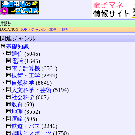
用語
LOCATION:
TOP
>
ジャンル
>
軍事
>
用語
関連ジャンル
基礎知識
通信
(5046)
電話
(1645)
電子計算機
(6561)
技術・工学
(2399)
自然科学
(8649)
人文科学・芸術
(5194)
社会科学
(607)
教育
(69)
地理
(3552)
運輸
(595)
鉄道・バス
(2246)
趣味とスポーツ
(1750)