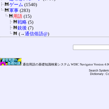
ゲーム
(1540)
軍事
(283)
用語
(15)
戦略
(5)
銃後
(7)
(→
通信俗語@
)
通信用語の基礎知識検索システム WDIC Navigator Version 4.00a (
Search System 
Dictionary : 