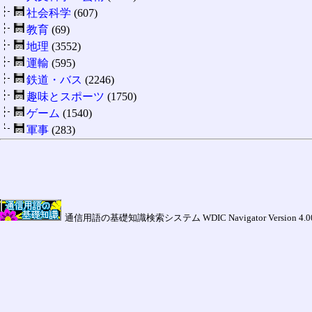
社会科学
(607)
教育
(69)
地理
(3552)
運輸
(595)
鉄道・バス
(2246)
趣味とスポーツ
(1750)
ゲーム
(1540)
軍事
(283)
通信用語の基礎知識検索システム WDIC Navigator Version 4.00a (