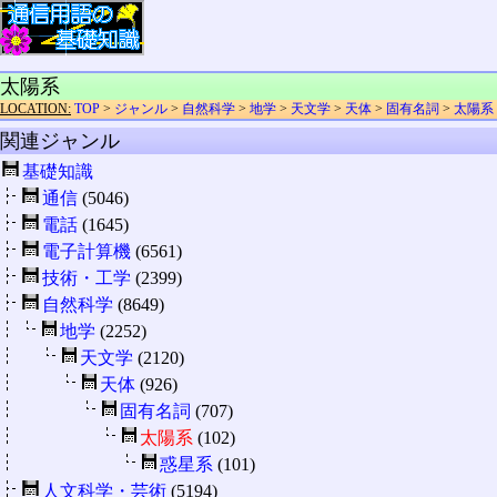
太陽系
LOCATION:
TOP
>
ジャンル
>
自然科学
>
地学
>
天文学
>
天体
>
固有名詞
>
太陽系
関連ジャンル
基礎知識
通信
(5046)
電話
(1645)
電子計算機
(6561)
技術・工学
(2399)
自然科学
(8649)
地学
(2252)
天文学
(2120)
天体
(926)
固有名詞
(707)
太陽系
(102)
惑星系
(101)
人文科学・芸術
(5194)