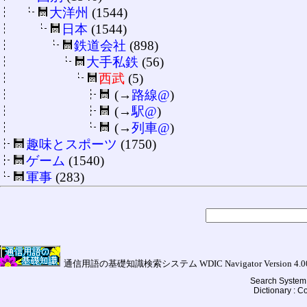
大洋州
(1544)
日本
(1544)
鉄道会社
(898)
大手私鉄
(56)
西武
(5)
(→
路線@
)
(→
駅@
)
(→
列車@
)
趣味とスポーツ
(1750)
ゲーム
(1540)
軍事
(283)
通信用語の基礎知識検索システム WDIC Navigator Version 4.00a (
Search System 
Dictionary : 