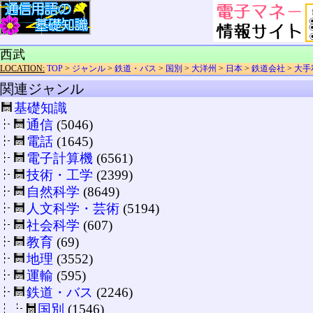
西武
LOCATION:
TOP
>
ジャンル
>
鉄道・バス
>
国別
>
大洋州
>
日本
>
鉄道会社
>
大手
関連ジャンル
基礎知識
通信
(5046)
電話
(1645)
電子計算機
(6561)
技術・工学
(2399)
自然科学
(8649)
人文科学・芸術
(5194)
社会科学
(607)
教育
(69)
地理
(3552)
運輸
(595)
鉄道・バス
(2246)
国別
(1546)