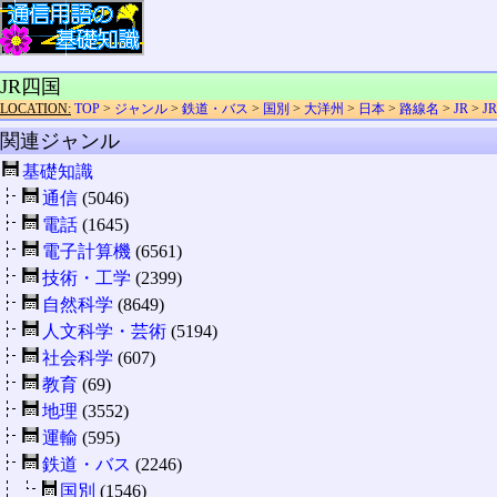
JR四国
LOCATION:
TOP
>
ジャンル
>
鉄道・バス
>
国別
>
大洋州
>
日本
>
路線名
>
JR
>
J
関連ジャンル
基礎知識
通信
(5046)
電話
(1645)
電子計算機
(6561)
技術・工学
(2399)
自然科学
(8649)
人文科学・芸術
(5194)
社会科学
(607)
教育
(69)
地理
(3552)
運輸
(595)
鉄道・バス
(2246)
国別
(1546)