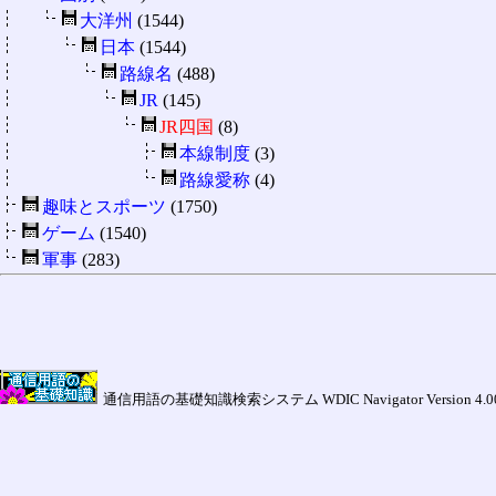
大洋州
(1544)
日本
(1544)
路線名
(488)
JR
(145)
JR四国
(8)
本線制度
(3)
路線愛称
(4)
趣味とスポーツ
(1750)
ゲーム
(1540)
軍事
(283)
通信用語の基礎知識検索システム WDIC Navigator Version 4.00a (