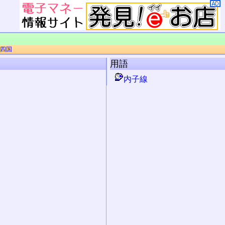
R四国
用語
内子線