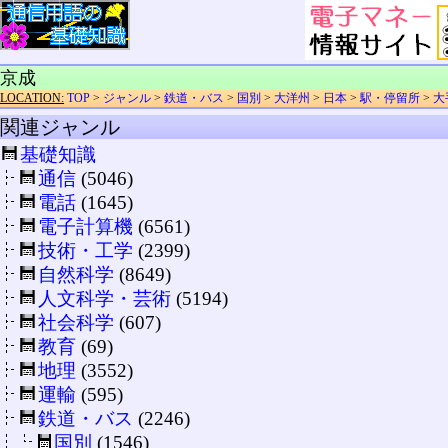
京成
LOCATION:
TOP
>
ジャンル
>
鉄道・バス
>
国別
>
大洋州
>
日本
>
駅・停留所
>
大
関連ジャンル
基礎知識
通信
(5046)
電話
(1645)
電子計算機
(6561)
技術・工学
(2399)
自然科学
(8649)
人文科学・芸術
(5194)
社会科学
(607)
教育
(69)
地理
(3552)
運輸
(595)
鉄道・バス
(2246)
国別
(1546)