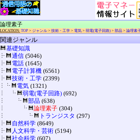
論理素子
LOCATION:
TOP
>
ジャンル
>
技術・工学
>
電気
>
弱電(電子回路)
>
部品
>
論理素
関連ジャンル
基礎知識
通信
(5046)
電話
(1645)
電子計算機
(6561)
技術・工学
(2399)
電気
(1321)
弱電(電子回路)
(692)
部品
(638)
論理素子
(304)
トランジスタ
(297)
自然科学
(8649)
人文科学・芸術
(5194)
社会科学
(607)