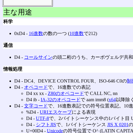
主な用途
科学
0xD4 ‐
16進数
の数の一つ (
10進数
で212)
通信
D4 ‐
コールサイン
の頭二桁のうち、カーボヴェルデ共
情報処理
D4 ‐ DC4、DEVICE CONTROL FOUR、ISO-646 C0の
制
D4 ‐
オペコード
で、16進数での表記
D4 xx xx ‐
Z80のオペコード
で CALL NC, nn
D4 ib ‐
IA-32のオペコード
で aam imm8 (
x64
以降除く
D4 ‐
文字コード
で、16進数表記での符号位置表記。10進数
%D4 ‐
URIエスケープ
による表現
D4 ‐
UTF-8
で、2バイトシーケンス中の1バイト目 U+0
D4 ‐
シフトJIS
で、1バイトシーケンス
JIS X 0201
の
U+00D4 ‐
Unicode
の符号位置で O^ (LATIN CAPITAL