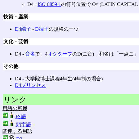
D4 ‐
ISO-8859-1
の符号位置で O^ (LATIN CAPITAL 
技術・産業
D4端子
‐
D端子
の規格の一つ
文化・芸術
D4 ‐
音名
で、4
オクターブ
のD(ニ音)、和名は「一点ニ」
その他
D4 ‐ 大学院博士課程4年生(4年制の場合)
D4プリンセス
リンク
用語の所属
略語
頭字語
関連する用語