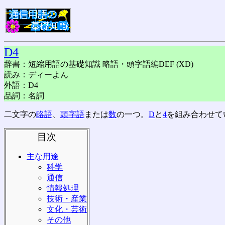
D4
辞書：短縮用語の基礎知識 略語・頭字語編DEF (XD)
読み：ディーよん
外語：D4
品詞：名詞
二文字の
略語
、
頭字語
または
数
の一つ。
D
と
4
を組み合わせて
目次
主な用途
科学
通信
情報処理
技術・産業
文化・芸術
その他