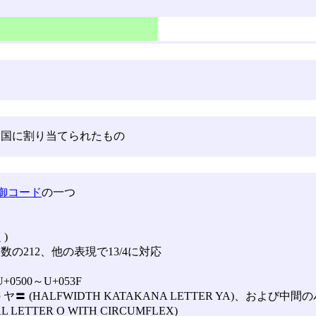
和国に割り当てられたもの
御コード
の一つ
)
の212、他の表現で13/4に対応
500～U+053F
 ヤ〓 (HALFWIDTH KATAKANA LETTER YA)、および中
 LETTER O WITH CIRCUMFLEX)