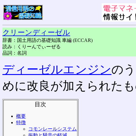
クリーンディーゼル
辞書：国土用語の基礎知識 車編 (ECCAR)
読み：くりーんでぃーぜる
品詞：名詞
ディーゼルエンジン
のう
めに改良が加えられたも
目次
概要
特徴
コモンレールシステム
振動と騒音の軽減