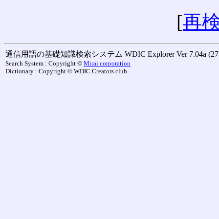
[
再
通信用語の基礎知識検索システム WDIC Explorer Ver 7.04a (27-M
Search System : Copyright ©
Mirai corporation
Dictionary : Copyright © WDIC Creators club