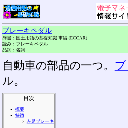
ブレーキペダル
辞書：国土用語の基礎知識 車編 (ECCAR)
読み：ブレーキペダル
品詞：名詞
自動車の部品の一つ。
ブ
ル。
目次
概要
特徴
左足ブレーキ