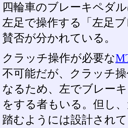
四輪車のブレーキペダル
左足で操作する「左足ブ
賛否が分かれている。
クラッチ操作が必要な
M
不可能だが、クラッチ操
なるため、左でブレーキ
をする者もいる。但し、
踏むようには設計されて