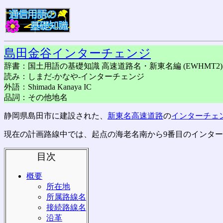
島田金谷インターチェンジ
辞書：国土用語の基礎知識 高速道路名・新東名編 (EWHMT2)
読み：しまだ-かなや-インターチェンジ
外語：Shimada Kanaya IC
品詞：その他地名
静岡県島田市に建設された、
新東名高速道路
の
インターチェ
現在の計画路線中では、起点の海老名南から9番目のインタ
目次
概要
所在地
所属路線名
接続路線名
沿革