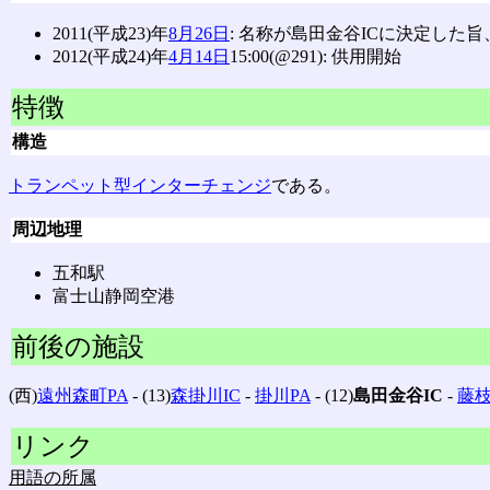
2011(平成23)年
8月26日
: 名称が島田金谷ICに決定した旨
2012(平成24)年
4月14日
15:00(@291): 供用開始
特徴
構造
トランペット型インターチェンジ
である。
周辺地理
五和駅
富士山静岡空港
前後の施設
(西)
遠州森町PA
‐ (13)
森掛川IC
‐
掛川PA
‐ (12)
島田金谷IC
‐
藤枝
リンク
用語の所属