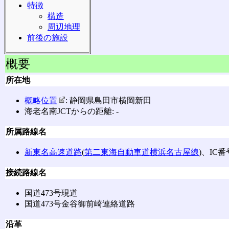
特徴
構造
周辺地理
前後の施設
概要
所在地
概略位置
: 静岡県島田市横岡新田
海老名南JCTからの距離: ‐
所属路線名
新東名高速道路
(
第二東海自動車道横浜名古屋線
)、IC番
接続路線名
国道473号現道
国道473号金谷御前崎連絡道路
沿革