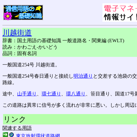
川越街道
辞書：国土用語の基礎知識 一般道路名・関東編 (EWLT)
読み：かわごえ-かいどう
品詞：固有名詞
一般国道254号 川越街道。
一般国道254号春日通りと接続し
明治通り
と交差する池袋の交
路線。
途中、
山手通り
、
環七通り
、
環八通り
、笹目通り、国道17号
この道路は異常に信号が多く流れが非常に悪い。しかし周辺
リンク
関連する用語
東京放射環状道路網