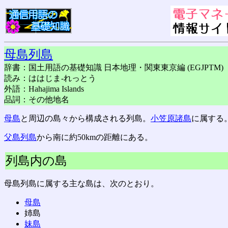
母島列島
辞書：国土用語の基礎知識 日本地理・関東東京編 (EGJPTM)
読み：ははじま-れっとう
外語：Hahajima Islands
品詞：その他地名
母島
と周辺の島々から構成される列島。
小笠原諸島
に属する
父島列島
から南に約50kmの距離にある。
列島内の島
母島列島に属する主な島は、次のとおり。
母島
姉島
妹島