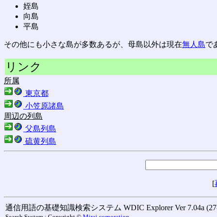
姪島
向島
平島
その他にも小さな島が多数あるが、母島以外は現在
無人島
で
リンク
所属
東京都
小笠原諸島
周辺の列島
父島列島
硫黄列島
[
通信用語の基礎知識検索システム WDIC Explorer Ver 7.04a (27-M
Search System : Copyright ©
Mirai corporation