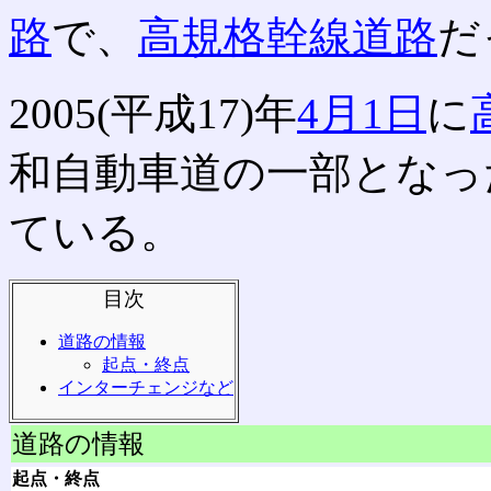
路
で、
高規格幹線道路
だ
2005(平成17)年
4月1日
に
和自動車道の一部となっ
ている。
目次
道路の情報
起点・終点
インターチェンジなど
道路の情報
起点・終点