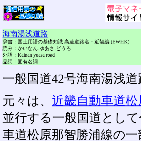
海南湯浅道路
辞書：国土用語の基礎知識 高速道路名・近畿編 (EWHK)
読み：かいなん-ゆあさ-どうろ
外語：Kainan yuasa road
品詞：固有名詞
一般国道42号海南湯浅道
元々は、
近畿自動車道松
並行する一般国道として
車道松原那智勝浦線の一