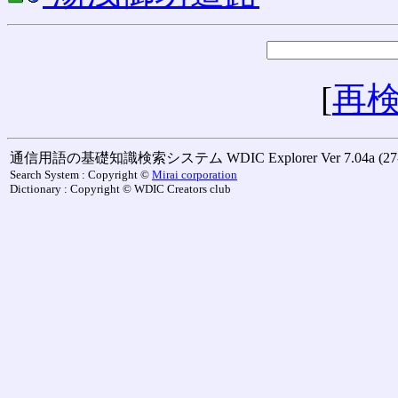
[
再
通信用語の基礎知識検索システム WDIC Explorer Ver 7.04a (27-M
Search System : Copyright ©
Mirai corporation
Dictionary : Copyright © WDIC Creators club