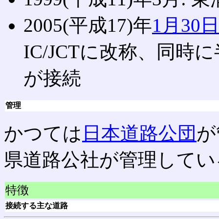
2005(平成17)年
1月30
IC/JCTに改称、同時
が接続
管理
かつては
日本道路公団
が
県道路公社が管理してい
特徴
接続する主な道路