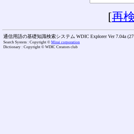
[
再
通信用語の基礎知識検索システム WDIC Explorer Ver 7.04a (27-M
Search System : Copyright ©
Mirai corporation
Dictionary : Copyright © WDIC Creators club