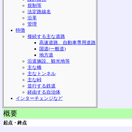
規制等
法定路線名
沿革
管理
特徴
接続する主な道路
高速道路、自動車専用道路
国道(一般道)
地方道
沿道施設、観光地等
主な橋
主なトンネル
主な峠
並行する鉄道
経由する自治体
インターチェンジなど
概要
起点・終点