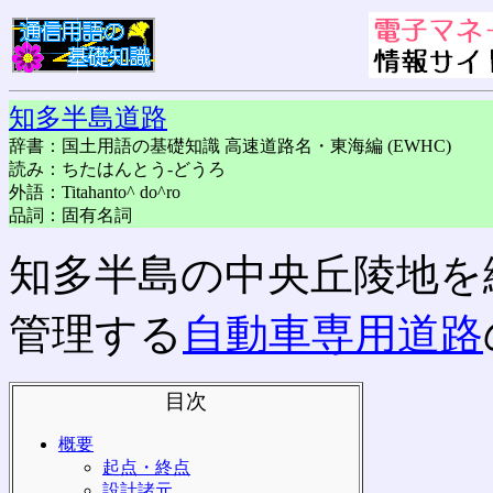
知多半島道路
辞書：国土用語の基礎知識 高速道路名・東海編 (EWHC)
読み：ちたはんとう-どうろ
外語：Titahanto^ do^ro
品詞：固有名詞
知多半島の中央丘陵地を
管理する
自動車専用道路
目次
概要
起点・終点
設計諸元