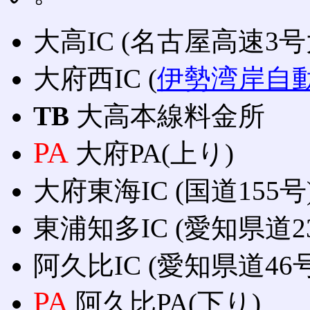
大高IC (名古屋高速3
大府西IC (
伊勢湾岸自
TB
大高本線料金所
PA
大府PA(上り)
大府東海IC (国道155号
東浦知多IC (愛知県道
阿久比IC (愛知県道4
PA
阿久比PA(下り)