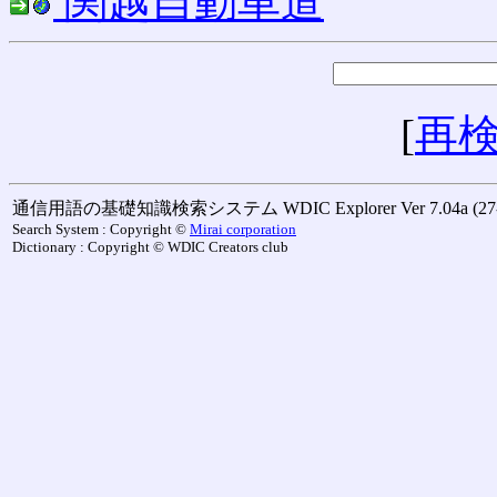
関越自動車道
[
再
通信用語の基礎知識検索システム WDIC Explorer Ver 7.04a (27-M
Search System : Copyright ©
Mirai corporation
Dictionary : Copyright © WDIC Creators club