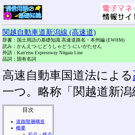
関越自動車道新潟線 (高速道)
辞書：国土用語の基礎知識 高速道路名・本州編 (EWHM)
読み：かんえつ-じどうしゃどう-にいがたせん
外語：Kan'etsu Expressway Niigata Line
品詞：固有名詞
高速自動車国道法による
一つ。略称「関越道新潟
目次
道路階層構造
概要
起点・終点