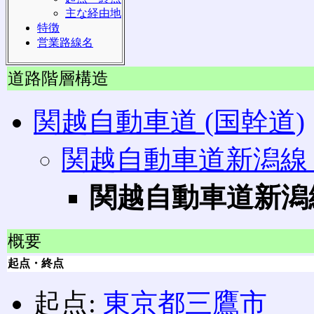
主な経由地
特徴
営業路線名
道路階層構造
関越自動車道 (国幹道)
関越自動車道新潟線 
関越自動車道新潟線
概要
起点・終点
起点:
東京都
三鷹市