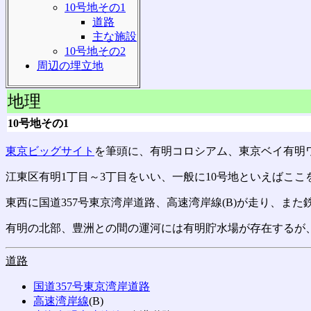
10号地その1
道路
主な施設
10号地その2
周辺の埋立地
地理
10号地その1
東京ビッグサイト
を筆頭に、有明コロシアム、東京ベイ有明
江東区有明1丁目～3丁目をいい、一般に10号地といえばここ
東西に国道357号東京湾岸道路、高速湾岸線(B)が走り、また
有明の北部、豊洲との間の運河には有明貯水場が存在するが
道路
国道357号
東京湾岸道路
高速湾岸線
(B)