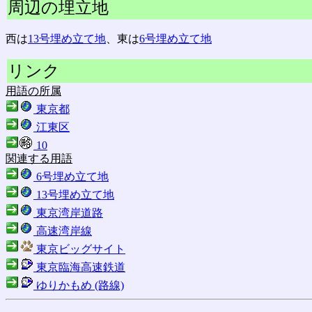
周辺の埋立地
西は
13号埋め立て地
、東は
6号埋め立て地
リンク
用語の所属
東京都
江東区
10
関連する用語
6号埋め立て地
13号埋め立て地
東京湾岸道路
高速湾岸線
東京ビッグサイト
東京臨海高速鉄道
ゆりかもめ (路線)