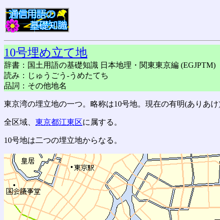
10号埋め立て地
辞書：国土用語の基礎知識 日本地理・関東東京編 (EGJPTM)
読み：じゅうごう-うめたてち
品詞：その他地名
東京湾の埋立地の一つ。略称は10号地。現在の有明(ありあけ
全区域、
東京都
江東区
に属する。
10号地は二つの埋立地からなる。