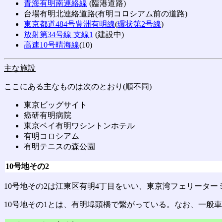
青海有明南連絡線
(臨港道路)
台場有明北連絡道路(有明コロシアム前の道路)
東京都道484号豊洲有明線
(
環状第2号線
)
放射第34号線 支線1
(建設中)
高速10号晴海線
(10)
主な施設
ここにある主なものは次のとおり(順不同)
東京ビッグサイト
癌研有明病院
東京ベイ有明ワシントンホテル
有明コロシアム
有明テニスの森公園
10号地その2
10号地その2は江東区有明4丁目をいい、東京湾フェリータ
10号地その1とは、有明埠頭橋で繋がっている。なお、一般