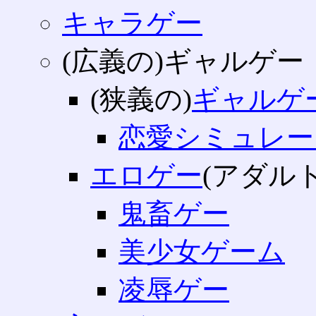
キャラゲー
(広義の)ギャルゲー
(狭義の)
ギャルゲ
恋愛シミュレー
エロゲー
(アダル
鬼畜ゲー
美少女ゲーム
凌辱ゲー