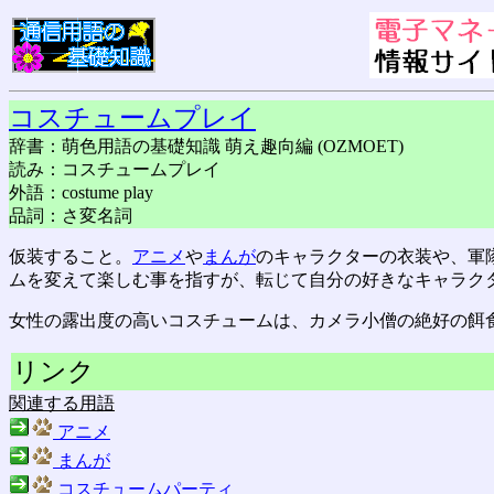
コスチュームプレイ
辞書：萌色用語の基礎知識 萌え趣向編 (OZMOET)
読み：コスチュームプレイ
外語：costume play
品詞：さ変名詞
仮装すること。
アニメ
や
まんが
のキャラクターの衣装や、軍
ムを変えて楽しむ事を指すが、転じて自分の好きなキャラク
女性の露出度の高いコスチュームは、カメラ小僧の絶好の餌
リンク
関連する用語
アニメ
まんが
コスチュームパーティ