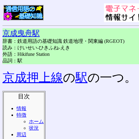
京成曳舟駅
辞書：鉄道用語の基礎知識 鉄道地理・関東編 (RGEOT)
読み：けいせい-ひきふね-えき
外語：Hikifune Station
品詞：駅
京成押上線
の
駅
の一つ。
目次
情報
特徴
ホーム
状況
周辺