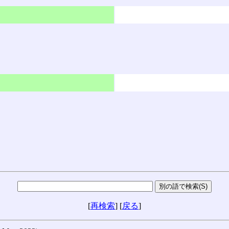
[
再検索
] [
戻る
]