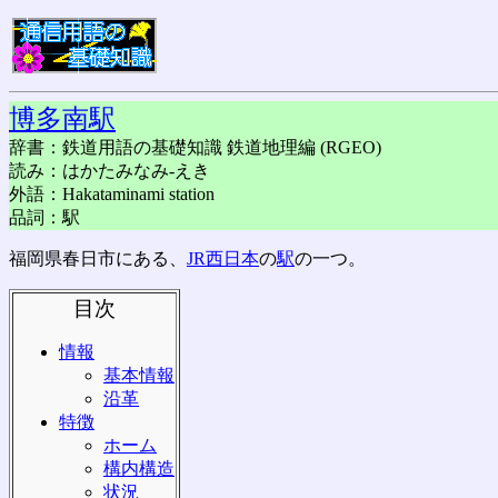
博多南駅
辞書：鉄道用語の基礎知識 鉄道地理編 (RGEO)
読み：はかたみなみ-えき
外語：Hakataminami station
品詞：駅
福岡県春日市にある、
JR西日本
の
駅
の一つ。
目次
情報
基本情報
沿革
特徴
ホーム
構内構造
状況