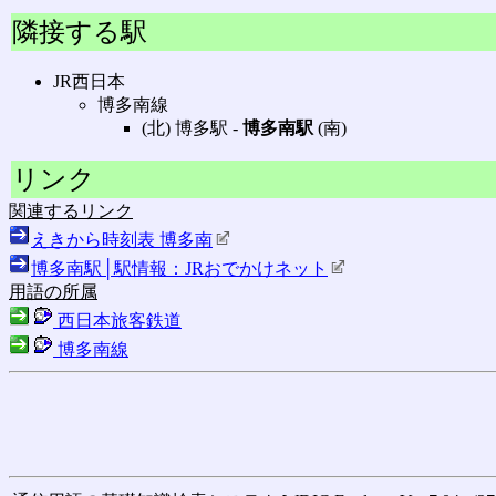
隣接する駅
JR西日本
博多南線
(北) 博多駅 ‐
博多南駅
(南)
リンク
関連するリンク
えきから時刻表 博多南
博多南駅│駅情報：JRおでかけネット
用語の所属
西日本旅客鉄道
博多南線