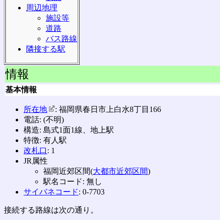
周辺地理
施設等
道路
バス路線
隣接する駅
情報
基本情報
所在地
: 福岡県春日市上白水8丁目166
電話: (不明)
構造: 島式1面1線、地上駅
特徴: 有人駅
改札口
: 1
JR属性
福岡近郊区間(
大都市近郊区間
)
駅名コード: 無し
サイバネコード
: 0-7703
接続する路線は次の通り。