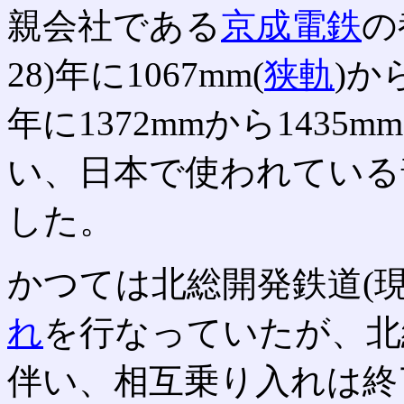
親会社である
京成電鉄
の
28)年に1067mm(
狭軌
)から
年に1372mmから1435mm
い、日本で使われている
した。
かつては北総開発鉄道(
れ
を行なっていたが、北
伴い、相互乗り入れは終