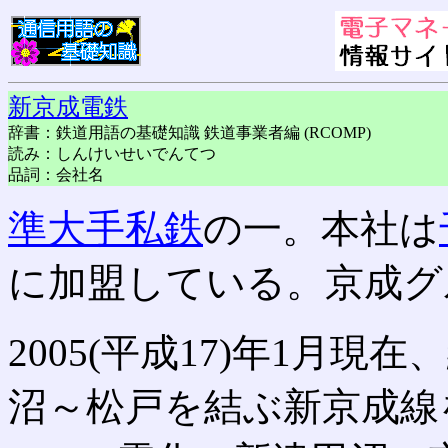
新京成電鉄
辞書：鉄道用語の基礎知識 鉄道事業者編 (RCOMP)
読み：しんけいせいでんてつ
品詞：会社名
準大手私鉄
の一。本社は
に加盟している。京成グ
2005(平成17)年1月現
沼～松戸を結ぶ新京成線