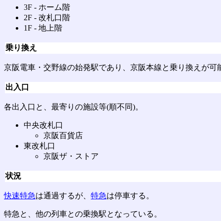
3F ‐ ホーム階
2F ‐ 改札口階
1F ‐ 地上階
乗り換え
京阪電車・交野線の始発駅であり、京阪本線と乗り換えが可
出入口
各出入口と、最寄りの施設等(順不同)。
中央改札口
京阪百貨店
東改札口
京阪ザ・ストア
状況
快速特急
は通過するが、
特急
は停車する。
特急と、他の列車との乗換駅となっている。