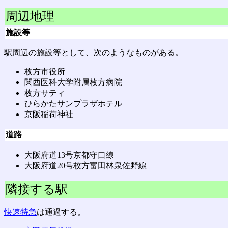
周辺地理
施設等
駅周辺の施設等として、次のようなものがある。
枚方市役所
関西医科大学附属枚方病院
枚方サティ
ひらかたサンプラザホテル
京阪稲荷神社
道路
大阪府道13号京都守口線
大阪府道20号枚方富田林泉佐野線
隣接する駅
快速特急
は通過する。