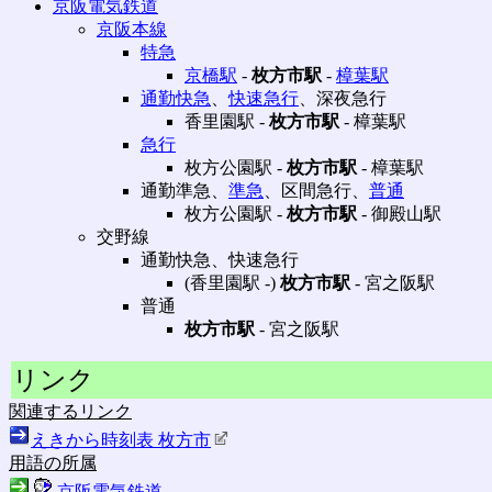
京阪電気鉄道
京阪本線
特急
京橋駅
‐
枚方市駅
‐
樟葉駅
通勤快急
、
快速急行
、深夜急行
香里園駅 ‐
枚方市駅
‐ 樟葉駅
急行
枚方公園駅 ‐
枚方市駅
‐ 樟葉駅
通勤準急、
準急
、区間急行、
普通
枚方公園駅 ‐
枚方市駅
‐ 御殿山駅
交野線
通勤快急、快速急行
(香里園駅 ‐)
枚方市駅
‐ 宮之阪駅
普通
枚方市駅
‐ 宮之阪駅
リンク
関連するリンク
えきから時刻表 枚方市
用語の所属
京阪電気鉄道