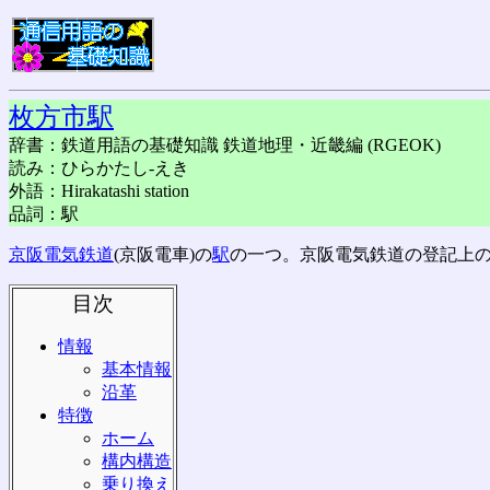
枚方市駅
辞書：鉄道用語の基礎知識 鉄道地理・近畿編 (RGEOK)
読み：ひらかたし-えき
外語：Hirakatashi station
品詞：駅
京阪電気鉄道
(京阪電車)の
駅
の一つ。京阪電気鉄道の登記上
目次
情報
基本情報
沿革
特徴
ホーム
構内構造
乗り換え