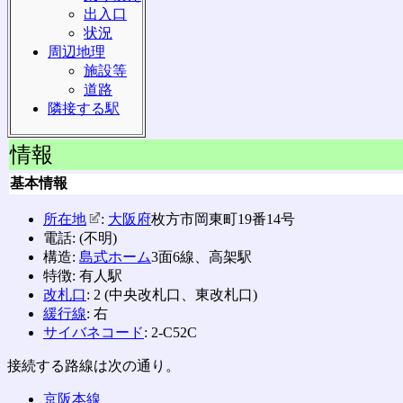
出入口
状況
周辺地理
施設等
道路
隣接する駅
情報
基本情報
所在地
:
大阪府
枚方市岡東町19番14号
電話: (不明)
構造:
島式ホーム
3面6線、高架駅
特徴: 有人駅
改札口
: 2 (中央改札口、東改札口)
緩行線
: 右
サイバネコード
: 2-C52C
接続する路線は次の通り。
京阪本線