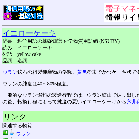
イエローケーキ
辞書：科学用語の基礎知識 化学物質用語編 (NSUBY)
読み：イエローケーキ
外語：yellow cake
品詞：名詞
ウラン
鉱石の粗製錬産物の俗称。
黄色
粉末でかつケーキ状で
ウランの純度は40～80%程度。
一般的なウラン燃料の製造行程では、ウラン鉱山で掘り出し
の後、転換行程によって純度の悪いイエローケーキから
六弗
リンク
関連する物質
ウラン