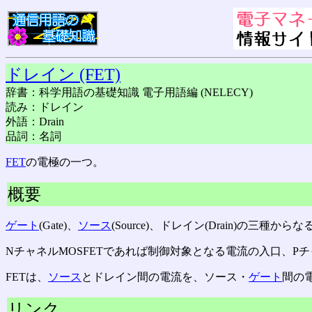
ドレイン (FET)
辞書：科学用語の基礎知識 電子用語編 (NELECY)
読み：ドレイン
外語：Drain
品詞：名詞
FET
の電極の一つ。
概要
ゲート
(Gate)、
ソース
(Source)、ドレイン(Drain)の三種か
NチャネルMOSFETであれば制御対象となる電流の入口、Pチ
FETは、
ソース
とドレイン間の電流を、ソース・
ゲート
間の
リンク