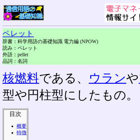
ペレット
辞書：科学用語の基礎知識 電力編 (NPOW)
読み：ペレット
外語：pellet
品詞：名詞
核燃料
である、
ウラン
や
型や円柱型にしたもの。
目次
概要
特徴