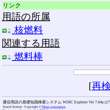
リンク
用語の所属
核燃料
関連する用語
燃料棒
[
再
通信用語の基礎知識検索システム WDIC Explorer Ver 7.04a (27-M
Search System : Copyright ©
Mirai corporation