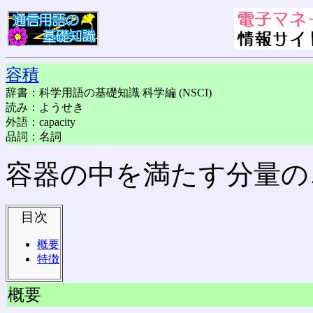
容積
辞書：科学用語の基礎知識 科学編 (NSCI)
読み：ようせき
外語：capacity
品詞：名詞
容器の中を満たす分量の
目次
概要
特徴
概要