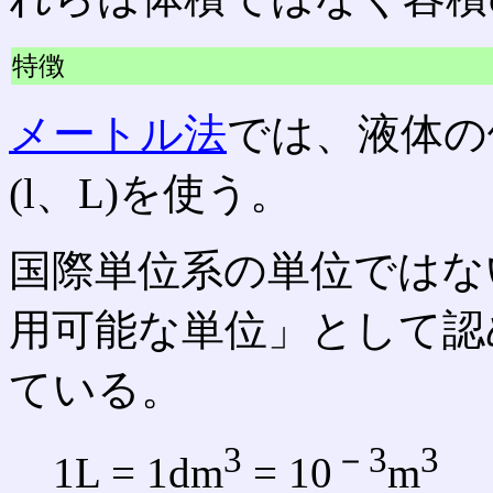
特徴
メートル法
では、液体の
(l、L)を使う。
国際単位系の単位ではない
用可能な単位」として認
ている。
3
－3
3
1L = 1dm
= 10
m