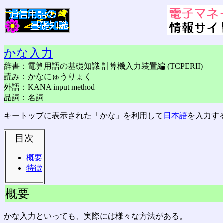
かな入力
辞書：電算用語の基礎知識 計算機入力装置編 (TCPERII)
読み：かなにゅうりょく
外語：KANA input method
品詞：名詞
キートップに表示された「かな」を利用して
日本語
を入力す
目次
概要
特徴
概要
かな入力といっても、実際には様々な方法がある。