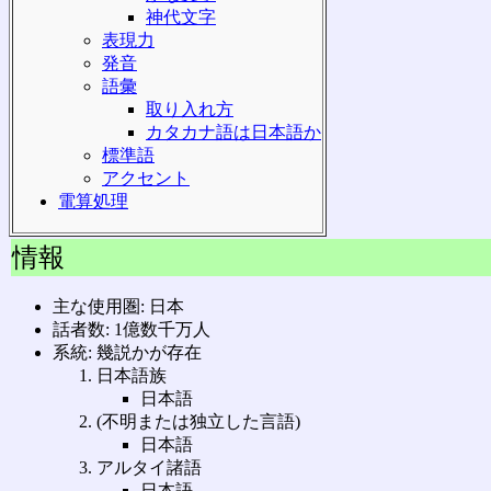
神代文字
表現力
発音
語彙
取り入れ方
カタカナ語は日本語か
標準語
アクセント
電算処理
情報
主な使用圏: 日本
話者数: 1億数千万人
系統: 幾説かが存在
日本語族
日本語
(不明または独立した言語)
日本語
アルタイ諸語
日本語