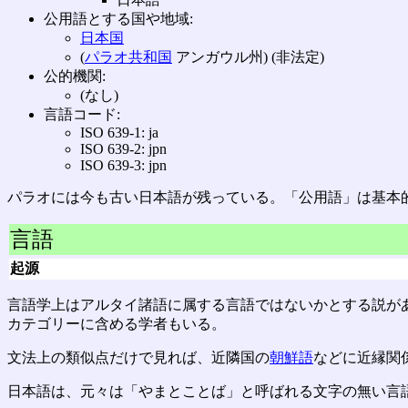
公用語とする国や地域:
日本国
(
パラオ共和国
アンガウル州) (非法定)
公的機関:
(なし)
言語コード:
ISO 639-1: ja
ISO 639-2: jpn
ISO 639-3: jpn
パラオには今も古い日本語が残っている。「公用語」は基本
言語
起源
言語学上はアルタイ諸語に属する言語ではないかとする説が
カテゴリーに含める学者もいる。
文法上の類似点だけで見れば、近隣国の
朝鮮語
などに近縁関
日本語は、元々は「やまとことば」と呼ばれる文字の無い言