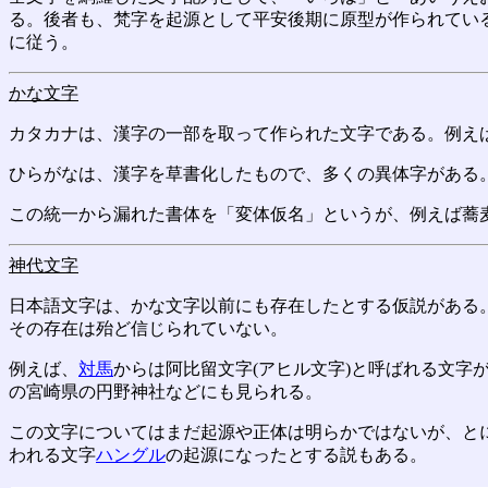
る。後者も、梵字を起源として平安後期に原型が作られてい
に従う。
かな文字
カタカナは、漢字の一部を取って作られた文字である。例え
ひらがなは、漢字を草書化したもので、多くの異体字がある。
この統一から漏れた書体を「変体仮名」というが、例えば蕎
神代文字
日本語文字は、かな文字以前にも存在したとする仮説がある
その存在は殆ど信じられていない。
例えば、
対馬
からは阿比留文字(アヒル文字)と呼ばれる文字
の宮崎県の円野神社などにも見られる。
この文字についてはまだ起源や正体は明らかではないが、と
われる文字
ハングル
の起源になったとする説もある。