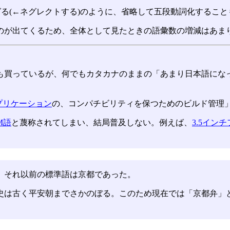
グる(←ネグレクトする)のように、省略して五段動詞化すること
のが出てくるため、全体として見たときの語彙数の増減はあま
も買っているが、何でもカタカナのままの「あまり日本語にな
プリケーション
の、コンパチビリティを保つためのビルド管理
M語
と蔑称されてしまい、結局普及しない。例えば、
3.5イン
、それ以前の標準語は京都であった。
史は古く平安朝までさかのぼる。このため現在では「京都弁」