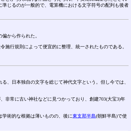
に準じるのが一般的で、電算機における文字符号の配列も後者
の偏から作られた。
学校令施行規則によって便宜的に整理、統一されたものである。
れる、日本独自の文字を総じて神代文字という。但し今では、
非常に古い神社などに見つかっており、創建703(大宝3)年
は学術的な根拠は薄いものの、後に
東支那半島
(朝鮮半島)で使