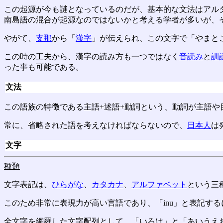
この起源が今も謎となっているのだが、基本的な文法はアル
南島語の混合が起源なのではないかと考える学者が多いが、
やがて、
支那
から「
漢字
」が伝えられ、この文字で「やまと
この時の工夫から、漢字の読み方も一つではなく
音読み
と
訓
った事も可能である。
文法
この語族の特徴である主語+述語+動詞という、動詞が主語
常に、省略された語を考えなければならないので、
日本人
は
文字
種類
文字表記は、
ひらがな
、
カタカナ
、
アルファベット
という三
このため非常に表現力が高い言語であり、「inu」と表記す
全文字を網羅した文字配列として、「いろは」と「あいうえ