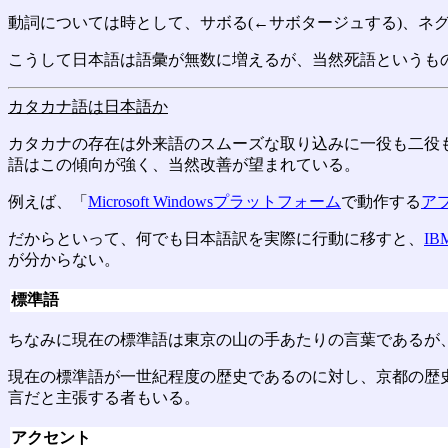
動詞については時として、サボる(←サボタージュする)、ネ
こうして日本語は語彙が無数に増えるが、当然死語というも
カタカナ語は日本語か
カタカナの存在は外来語のスムーズな取り込みに一役も二役
語はこの傾向が強く、当然改善が望まれている。
例えば、「
Microsoft Windows
プラットフォーム
で動作する
ア
だからといって、何でも日本語訳を実際に行動に移すと、
IB
が分からない。
標準語
ちなみに現在の標準語は東京の山の手あたりの言葉であるが
現在の標準語が一世紀程度の歴史であるのに対し、京都の歴
言だと主張する者もいる。
アクセント