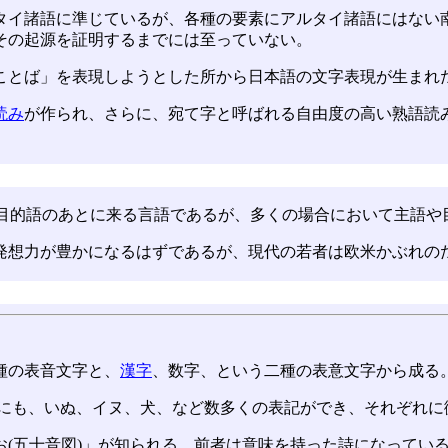
タイ諸語に準じているが、各種の要素にアルタイ諸語にはない
その起源を証明するまでには至っていない。
ことば」を表現しようとした所から日本語の文字表現が生まれ
読み
が作られ、さらに、宛て字と呼ばれる自由度の高い熟語読
や目的語のあとに来る言語であるが、多くの場合において主語や
発想力が豊かになるはずであるが、現代の若者は欧米かぶれの
種の表音文字と、
漢字
、数字、という二種の表意文字から成る
るにも、いぬ、イヌ、犬、など数多くの表記ができ、それぞれ
お(五十音図)」が知られる。前者は意味を持った詩になってい