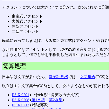
アクセントについては大きく4つに分かれ、次のどれかに分
東京式アクセント
大阪式アクセント
無型アクセント
二型アクセント
簡単に言ってしまえば、大阪式と東京式はアクセントがほぼ
なお特徴的なアクセントとして、現代の若者言葉におけるアクセン
しようとして、何でも語を平板化した結果生まれたものだと
電算処理
日本語は文字が多いため、
電子計算機
では、
文字集合
(CCS
現在は主に文字集合(CCS)として、次のようなものが使われ
JIS X 0201
(いわゆる半角英数カナ文字)
JIS X 0208
(
第1水準
、
第2水準
)
JIS X 0212
(補助漢字)