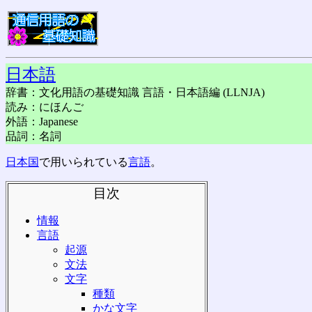
日本語
辞書：文化用語の基礎知識 言語・日本語編 (LLNJA)
読み：にほんご
外語：Japanese
品詞：名詞
日本国
で用いられている
言語
。
目次
情報
言語
起源
文法
文字
種類
かな文字