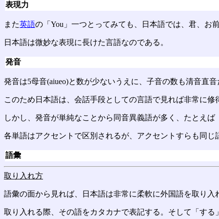
表現力
また
英語
の「You」一つとってみても、日本語では、君、お
日本語は微妙な表現に長けた言語なのである。
発音
発音は5母音(aiueo)と数が少ないうえに、子音の数も清音直音だけ
このため日本語は、会話手段としての言語で見れば非常に修
しかし、発音が単純なことから同音異義語が多く、たとえば「
各単語はアクセントで区別されるが、アクセントすらも同じ
語彙
取り入れ方
語彙の面から見れば、日本語は非常に柔軟に外国語を取り入
取り入れる際、その語をカタカナで表記する。そして「する