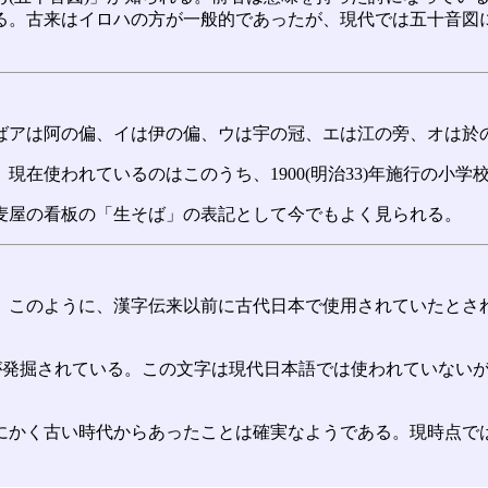
る。古来はイロハの方が一般的であったが、現代では五十音図
ばアは阿の偏、イは伊の偏、ウは宇の冠、エは江の旁、オは於
現在使われているのはこのうち、1900(明治33)年施行の小
麦屋の看板の「生そば」の表記として今でもよく見られる。
。このように、漢字伝来以前に古代日本で使用されていたとさ
が発掘されている。この文字は現代日本語では使われていないが、
にかく古い時代からあったことは確実なようである。現時点で