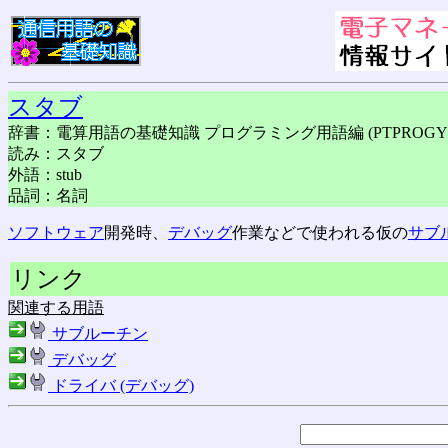
スタブ
辞書：電算用語の基礎知識 プログラミング用語編 (PTPROGY
読み：スタブ
外語：stub
品詞：名詞
ソフトウェア
開発時、
デバッグ
作業などで使われる仮の
サブ
リンク
関連する用語
サブルーチン
デバッグ
ドライバ (デバッグ)