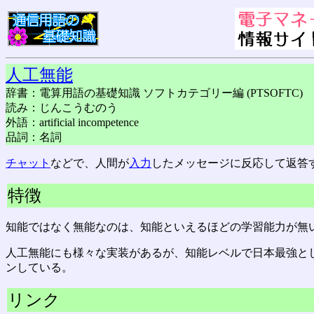
人工無能
辞書：電算用語の基礎知識 ソフトカテゴリー編 (PTSOFTC)
読み：じんこうむのう
外語：artificial incompetence
品詞：名詞
チャット
などで、人間が
入力
したメッセージに反応して返答
特徴
知能ではなく無能なのは、知能といえるほどの学習能力が無
人工無能にも様々な実装があるが、知能レベルで日本最強として
ンしている。
リンク