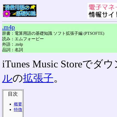
.m4p
辞書：電算用語の基礎知識 ソフト拡張子編 (PTSOFTE)
読み：エムフォーピー
外語：.m4p
品詞：名詞
iTunes Music Stor
ル
の
拡張子
。
目次
概要
特徴