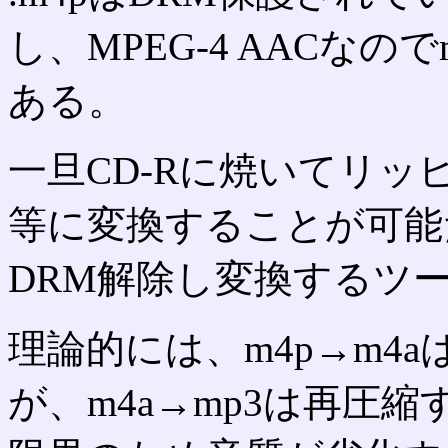
し、MPEG-4 AACな
ある。
一旦CD-Rに焼いてリッ
等に変換することが可能だ
DRM解除し変換するツ
理論的には、m4p→m4
が、m4a→mp3は再圧