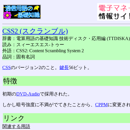
CSS2 (スクランブル)
辞書：電算用語の基礎知識 技術ディスク・応用編 (TTDISKA)
読み：スィーエスエス-トゥー
外語：CSS2: Content Scrambling System 2
品詞：固有名詞
CSS
のバージョン2のこと。
鍵長
56ビット。
特徴
初期の
DVD-Audio
で採用された。
しかし暗号強度に不満がでてきたことから、
CPPM
に変更され
リンク
関連する用語