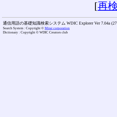
[
再
通信用語の基礎知識検索システム WDIC Explorer Ver 7.04a (27-M
Search System : Copyright ©
Mirai corporation
Dictionary : Copyright © WDIC Creators club