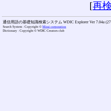
[
再
通信用語の基礎知識検索システム WDIC Explorer Ver 7.04a (27-M
Search System : Copyright ©
Mirai corporation
Dictionary : Copyright © WDIC Creators club