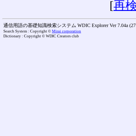
[
再
通信用語の基礎知識検索システム WDIC Explorer Ver 7.04a (27-M
Search System : Copyright ©
Mirai corporation
Dictionary : Copyright © WDIC Creators club