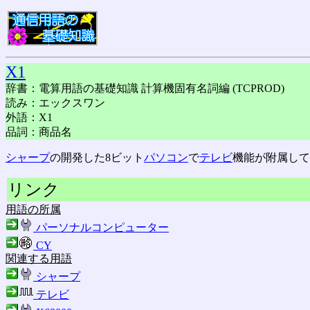
X1
辞書：電算用語の基礎知識 計算機固有名詞編 (TCPROD)
読み：エックスワン
外語：X1
品詞：商品名
シャープ
の開発した8ビット
パソコン
で
テレビ
機能が附属して
リンク
用語の所属
パーソナルコンピューター
CY
関連する用語
シャープ
テレビ