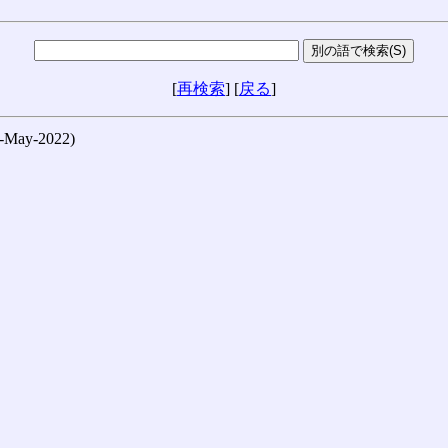
[
再検索
] [
戻る
]
ay-2022)