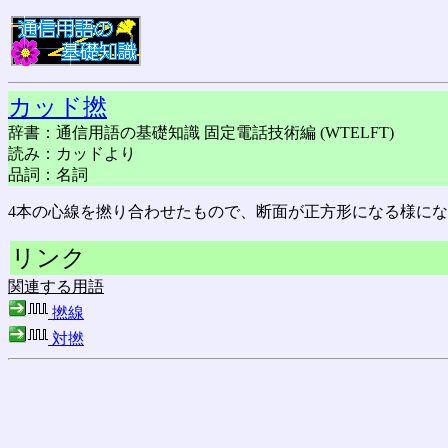
カッド撚
辞書：通信用語の基礎知識 固定電話技術編 (WTELFT)
読み：カッドより
品詞：名詞
4本の心線を撚り合わせたもので、断面が正方形になる様に
リンク
関連する用語
撚線
対撚