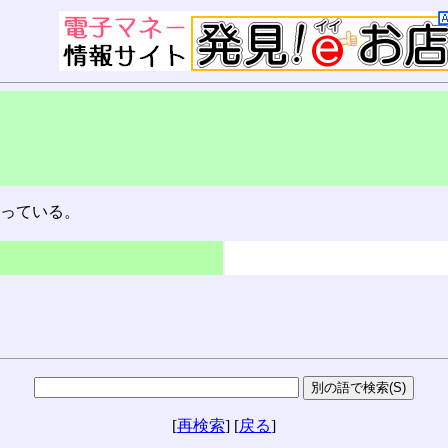
なっている。
[
再検索
] [
戻る
]