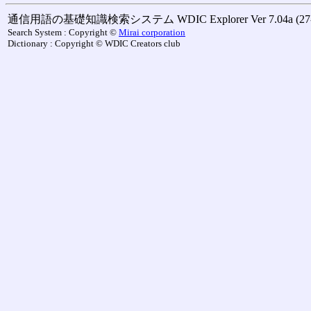
通信用語の基礎知識検索システム WDIC Explorer Ver 7.04a (27-M
Search System : Copyright ©
Mirai corporation
Dictionary : Copyright © WDIC Creators club